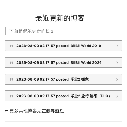
LaTeX
冬が一番嫌い
公交线路
个人媒体库
最近更新的博客
Leetcode
おたく
排序数组
下面是偶尔更新的长文
Linux
最小的必要团队
2026-08-09 02:17:57
posted: BiliBili World 2019
Manim
铺瓷砖
MkDocs
优美子数组
2026-08-09 02:17:57
posted: BiliBili World 2026
NAS
阈值距离内邻居最少的城
2026-08-09 02:17:57
posted: 毕业2️.搬家
Nintendo Switch
Least-K子数组
2026-08-09 02:17:57
posted: 毕业2️.旅行.洛阳（DLC）
SAS
排队上电梯
⬅️ 更多其他博客见左侧导航栏
VSCode
多多传送门