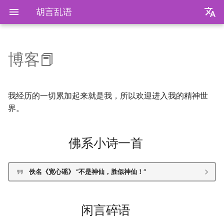
胡言乱语
zh
en
博客📕
装机必备
毕业2️.旅行.青藏
2025年度回顾
2024年度回顾
2023年度回顾
2022年度总结
成都·夏天
2020年度总结
请回答2019
前置知识
为什么要学go？
dzd
基础课
数学分析
关于本站和我的一切
极简爬虫
复旦游览指北
《活着》
Apple Music
乌斯怀亚
我的～背～包～
LLM
AB Test
Docker简介
血源诅咒
git-everyday
墙和梯子
介绍
LaTeX基础
刷题常用数据结构
Shell基础
初见manim
mkdocs介绍
飞牛升级硬盘
NS破解
SAS的基本操作
如何修改vscode扩展
内置类
函数式编程
bisect
包管理
收发邮件
国家药监局GSP认证信息
超大csv文件转xlsx文件
数学分析
统计推断
统计计算
高等概率论
UCB CS61 Series
牛顿力学
我们为什么需要复数
高等代数箴言
整除理论
不可约情形
Kullback-Leibler散度
中华小当家
BiliBili World 2026
模型训练开销
拔牙始末
铁树开花
小感触
快开学吧
2019年度总结
安装以及交互式运行
go项目的组织形式
qrq
专业课
复分析
我的电子设备们
反爬和反反爬
复旦生活指南
《无影灯》
AppleScript
相机和镜头的参数
VLLM
因果推断
Docker基础
艾尔登法环
git仓库托管
常见的梯子协议及客户端
基础使用
使用LaTeX排版中文文档
两数之和
Shell脚本
mkdocs实践
米家监控录像
NS串流PS5
SAS的统计应用
内置关键字
面向对象编程
heapq
自己写一个包
地方药监局GSP认证信息
线性代数
回归分析
数据挖掘
凸优化
深入理解计算机系统
奥式方法
矩阵相似充要条件
同余理论
Galois理论
正态二次型独立条件
我经历的一切累加起来就是我，所以欢迎进入我的精神世
界。
我不是药神
毕业2️.搬家
再游迪士尼
お誕生日おめでとう
称呼zy的20种方法
BiliBili World 2019
脚本式运行和脚本书写规范
go中的分号
npnn
选修课
线性代数
点亮的地图
反调试和反反调试
复旦的自动化生活
「你的名字」
QuickLook
nlog
生成模型
数据库
Docker进阶
搭建一个代理服务器
远程服务
下一个排列
Shell快捷键
Best practices
全自动追番
NS开发
Python数据结构练习
os
numpy
运筹学
时间序列分析
算法导论
数值计算
操作系统
有理函数积分范式
正交子空间
域和线性空间
正态分布的六种导出方式
佛系小诗一首
爬虫
毕业2️.旅行.洛阳（DLC）
照片有毒
小霞 3.0
毕业.留影
基础语法
pymd
研究生课
初等数论
正式的简历
复旦校园网VPN
「和Summer的五百天」
iTerm2+zsh
尼康 Z5ii
搜索引擎
Hadoop
进阶使用
接雨水
Shell Redirection
写数学公式的坑
飞牛OS
re
matplotlib
概率论与数理统计
抽样调查
数据科学编程基础
时间序列
计算机网络
pi的无理性
常系数线性微分方程组
规矩数
秘书问题
复旦
毕业2️.旅行.新疆
婚礼日记
China Joy 2024
毕业.旅行.日本
高级语法
plt-gallery
个人兴趣
抽象代数
本站编年史
I Just Called to Say I Lo
sketchybar+yabai
尼康 Z5
广告系统
Interview
打印
N皇后
Shell Expansion
控制插件加载
自建云相册
time
pandas
统计软件
多元分析
数据库与企业数据管理
神经网络和深度学习
有理数集是可数的
线性齐次差分方程
暴击率补偿问题
佚名《宽心谣》 “不是神仙，胜似神仙！”
You
书影音
好客山东欢迎我
晚霞·不晚
厦门三日游
毕业.论文
标准库
bilibili_poster
概率论
兴趣爱好
Hammerspoon
摄影术语
推荐系统
ipynb展示
爬楼梯问题
SSH
mkdocs插件开发
在线VSCode
doctest
pytorch
随机过程
模式识别和机器学习
人工智能与机器学习
泰勒展开
旋转变换矩阵
Montmort问题
闲言碎语
我用Mac
饮长江水，食武昌鱼
再游北京
We Shouldn't Chat
卖身记（二）
第三方库
高中数学讲义
链接
Interview
从前序与中序遍历构造二
SSH Jump
远程控制安卓手机
itertools
sklearn
属性数据分析
人工智能编程框架
统计计算
导数漫谈
习题