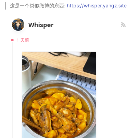
这是一个类似微博的东西:
https://whisper.yangz.site
神游
四月天，樱飞舞
杭州两日游
端午安康
曲中有真意
应用案例（MISC）
mkdocs-ai-summary
广告
二叉树最大路径
传输文件
SSL/TLS证书
fractions
非参数统计
OpenMMLab实践
金融风险
双曲函数
摄影
葬礼日记
上海野生动物园一日游
生日快乐，复旦
考研始末
应用案例（数据抓取）
AirPrint-with-Python
排序链表
Tmux
自建图床
Journal Club
Gamma函数
Algorithm
过不寻常年
踏春
要不去干教培吧
毕业.课程
应用案例（微软三件套）
Course-Selection-System
寻找旋转排序数组中的最
Telegram Bot
习题
Data Analysis
安庆七日游
Happy Pi Day
五一暴走广东
卖身记（一）
哔哩哔哩番剧分析
反转链表
域名两三事
Docker
泗阳三日游
再游日本
答案或许是不给
最长递增子列
在Win上搭建NAS
Gaming
迪士尼一日游
不要使用argmax
零钱兑换
Wake on WAN
Git
北洋园
纸短情长
区间和的个数
自动化Workflow
Great Firewall
新版博客！
网络延迟时间
自建Overleaf
Jupyter
樱花
K站中转内最便宜的航班
Plex实时活动