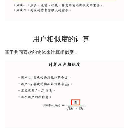
二叉树最大路径
传输文件
域名两三事
2019
应用案例（MISC）
mkdocs-ai-summary
广告
0514 du
杭州两日游
端午安康
曲中有真意
fractions
非参数统计
OpenMMLab实践
金融风险
双曲函数
排序链表
Tmux
在Win上搭建NAS
应用案例（数据抓取）
AirPrint-with-Python
上海野生动物园一日游
生日快乐，复旦
考研始末
Journal Club
Gamma函数
寻找旋转排序数组中的最小值
Wake on WAN
应用案例（微软三件套）
Course-Selection-System
踏春
要不去干教培吧
毕业.课程
习题
用户相似度的计算
反转链表
自动化Workflow
哔哩哔哩番剧分析
Happy Pi Day
五一暴走广东
卖身记（一）
基于共同喜欢的物体来计算相似度：
最长递增子列
自建Overleaf
再游日本
答案或许是不给
零钱兑换
Plex实时活动
迪士尼一日游
不要使用argmax
区间和的个数
个人媒体库
北洋园
纸短情长
网络延迟时间
新版博客！
K站中转内最便宜的航班
樱花