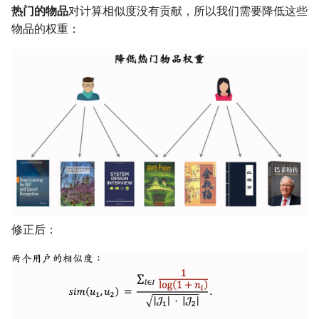
热门的物品
对计算相似度没有贡献，所以我们需要降低这些
公交线路
冬が一番嫌い
物品的权重：
排序数组
おたく
最小的必要团队
铺瓷砖
优美子数组
阈值距离内邻居最少的城市
Least-K子数组
修正后：
排队上电梯
多多传送门