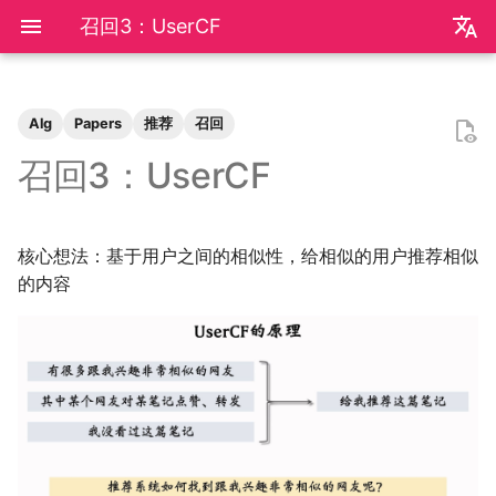
召回3：UserCF
zh
en
Alg
Papers
推荐
召回
极简爬虫
复旦游览指北
《活着》
Apple Music
乌斯怀亚
我的～背～包～
word2vec
DINO
VAE
向量数据库
广告投放系统
用户相似度的计算
排序1：多目标排序
特征交叉1：FM
0309 pdd
AB Test
Docker简介
血源诅咒
git-everyday
墙和梯子
介绍
LaTeX基础
刷题常用数据结构
Shell基础
初见manim
mkdocs介绍
飞牛OS
NS破解
SAS的基本操作
如何修改vscode扩展
2026
前置知识
为什么要学go？
dzd
基础课
数学分析
关于本站和我的一切
辛普森悖论
关系数据库
0309 ant
好客山东欢迎我
2025年度回顾
2024年度回顾
2023年度回顾
2022年度总结
成都·夏天
2020年度总结
请回答2019
内置类
函数式编程
bisect
包管理
收发邮件
国家药监局GSP认证信息
超大csv文件转xlsx文件
数学分析
统计推断
统计计算
高等概率论
UCB CS61 Series
牛顿力学
我们为什么需要复数
高等代数箴言
整除理论
不可约情形
Kullback-Leibler散度
召回3：UserCF
反爬和反反爬
复旦生活指南
《无影灯》
AppleScript
相机和镜头的参数
RLHF
GAN
竞价
召回方法
排序2：MMoE
特征交叉2：DCN
0312 wechat
因果推断
Docker基础
艾尔登法环
git仓库托管
常见的梯子协议及客户端
基础使用
使用LaTeX排版中文文档
两数之和
Shell脚本
mkdocs实践
自建云相册
NS串流PS5
SAS的统计应用
2025
安装以及交互式运行
go项目的组织形式
qrq
专业课
复分析
我的电子设备们
常用的因果推断方法
SQL
0314 byte
饮长江水，食武昌鱼
模型训练开销
拔牙始末
铁树开花
小感触
快开学吧
2019年度总结
内置关键字
面向对象编程
heapq
自己写一个包
地方药监局GSP认证信息
线性代数
回归分析
数据挖掘
凸优化
深入理解计算机系统
奥式方法
矩阵相似充要条件
同余理论
Galois理论
正态二次型独立条件
核心想法：基于用户之间的相似性，给相似的用户推荐相似
反调试和反反调试
复旦的自动化生活
「你的名字」
QuickLook
nlog
Transformer
GPT
算法部署流程
排序3：预估分数的融合
特征交叉3：LHUC、
0315 pdd
数据库
Docker进阶
搭建一个代理服务器
远程服务
下一个排列
Shell快捷键
Best practices
在线VSCode
NS开发
2024
脚本式运行和脚本书写规范
go中的分号
npnn
选修课
线性代数
点亮的地图
SQL优化
0319 ant
四月天，樱飞舞
再游迪士尼
お誕生日おめでとう
称呼zy的20种方法
Python数据结构练习
os
numpy
运筹学
时间序列分析
算法导论
数值计算
操作系统
有理函数积分范式
正交子空间
域和线性空间
正态分布的六种导出方式
的内容
SENet、FiBiNet
复旦校园网VPN
「和Summer的五百天」
iTerm2+zsh
尼康 Z5ii
Diffusion
排序4：视频播放建模
0318 pdd
Hadoop
进阶使用
接雨水
Shell Redirection
写数学公式的坑
远程控制安卓手机
2023
基础语法
pymd
研究生课
初等数论
正式的简历
0321 byte
葬礼日记
照片有毒
小霞 3.0
毕业.留影
re
matplotlib
概率论与数理统计
抽样调查
数据科学编程基础
时间序列
计算机网络
pi的无理性
常系数线性微分方程组
规矩数
秘书问题
用户行为序列
I Just Called to Say I Love
sketchybar+yabai
尼康 Z5
Flow Matching
排序5：粗排
0330 pdd
Interview
打印
N皇后
Shell Expansion
控制插件加载
SSL/TLS证书
2022
高级语法
plt-gallery
个人兴趣
抽象代数
本站编年史
0419 dewu
过不寻常年
婚礼日记
China Joy 2024
毕业.旅行.日本
time
pandas
统计软件
多元分析
数据库与企业数据管理
神经网络和深度学习
有理数集是可数的
线性齐次差分方程
暴击率补偿问题
You
Hammerspoon
摄影术语
0405 pdd
ipynb展示
爬楼梯问题
SSH
mkdocs插件开发
自建图床
2021
标准库
bilibili_poster
概率论
兴趣爱好
0429 ten
安庆七日游
晚霞·不晚
厦门三日游
毕业.论文
doctest
pytorch
随机过程
模式识别和机器学习
人工智能与机器学习
泰勒展开
旋转变换矩阵
Montmort问题
0420 hikv
从前序与中序遍历构造二叉树
SSH Jump
Telegram Bot
2020
第三方库
高中数学讲义
链接
0430 ten
泗阳三日游
再游北京
We Shouldn't Chat
卖身记（二）
itertools
sklearn
属性数据分析
人工智能编程框架
统计计算
导数漫谈
习题