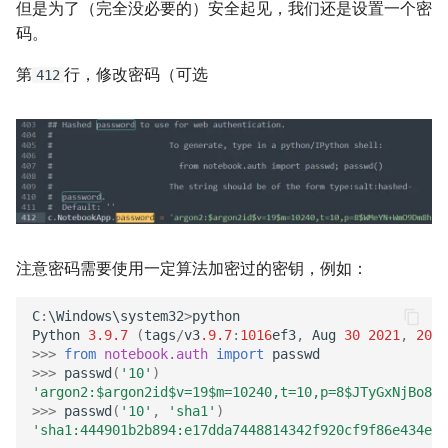
但是为了（完全没必要的）安全起见，我们还是设置一个密
码。
第
行，修改密码（可选
412
注意密码需要使用一定算法加密过的密钥，例如：
C
:
\
Windows
\
system32
>
python
Python
3.9.7
(
tags
/
v3
.9.7
:
1016
ef3
,
Aug
30
2021
,
20
:
1
>>>
from
notebook.auth
import
passwd
>>>
passwd
(
'10'
)
'argon2:$argon2id$v=19$m=10240,t=10,p=8$JTyGxNjBo8aB
>>>
passwd
(
'10'
,
'sha1'
)
'sha1:444901b2b894:e17dda7448814342f920cf9f86e434ece