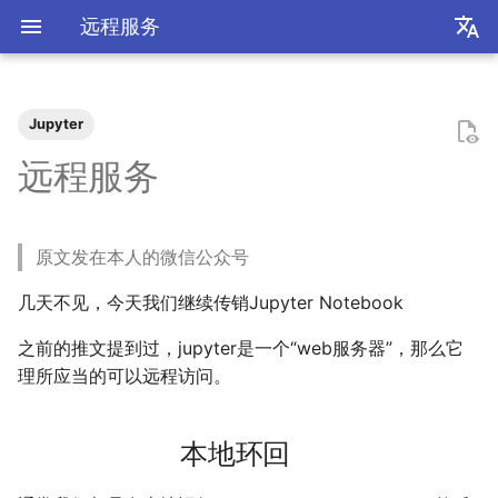
远程服务
zh
en
Jupyter
极简爬虫
复旦游览指北
《活着》
Apple Music
乌斯怀亚
我的～背～包～
LLM
AB Test
Docker简介
血源诅咒
git-everyday
墙和梯子
本地环回
LaTeX基础
刷题常用数据结构
Shell基础
初见manim
mkdocs介绍
飞牛OS
NS破解
SAS的基本操作
如何修改vscode扩展
2026
前置知识
为什么要学go？
dzd
基础课
数学分析
关于本站和我的一切
word2vec
DINO
VAE
向量数据库
广告投放系统
推荐系统简介
0309 pdd
辛普森悖论
关系数据库
0309 ant
好客山东欢迎我
2025年度回顾
2024年度回顾
2023年度回顾
2022年度总结
成都·夏天
2020年度总结
请回答2019
内置类
函数式编程
bisect
包管理
收发邮件
国家药监局GSP认证信息
超大csv文件转xlsx文件
数学分析
统计推断
统计计算
高等概率论
UCB CS61 Series
牛顿力学
我们为什么需要复数
高等代数箴言
整除理论
不可约情形
Kullback-Leibler散度
远程服务
反爬和反反爬
复旦生活指南
《无影灯》
AppleScript
相机和镜头的参数
VLLM
因果推断
Docker基础
艾尔登法环
git仓库托管
常见的梯子协议及客户端
局域网连接
使用LaTeX排版中文文档
两数之和
Shell脚本
mkdocs实践
自建云相册
NS串流PS5
SAS的统计应用
2025
安装以及交互式运行
go项目的组织形式
qrq
专业课
复分析
我的电子设备们
RLHF
GAN
竞价
召回
0312 wechat
常用的因果推断方法
SQL
0314 byte
饮长江水，食武昌鱼
模型训练开销
拔牙始末
铁树开花
小感触
快开学吧
2019年度总结
内置关键字
面向对象编程
heapq
自己写一个包
地方药监局GSP认证信息
线性代数
回归分析
数据挖掘
凸优化
深入理解计算机系统
奥式方法
矩阵相似充要条件
同余理论
Galois理论
正态二次型独立条件
原文发在本人的微信公众号
反调试和反反调试
复旦的自动化生活
「你的名字」
QuickLook
nlog
生成模型
数据库
Docker进阶
搭建一个代理服务器
下一个排列
Shell快捷键
Best practices
在线VSCode
NS开发
2024
脚本式运行和脚本书写规范
go中的分号
npnn
选修课
线性代数
效果展示
点亮的地图
Transformer
GPT
排序
0315 pdd
SQL优化
0319 ant
四月天，樱飞舞
再游迪士尼
お誕生日おめでとう
称呼zy的20种方法
Python数据结构练习
os
numpy
运筹学
时间序列分析
算法导论
数值计算
操作系统
有理函数积分范式
正交子空间
域和线性空间
正态分布的六种导出方式
几天不见，今天我们继续传销Jupyter Notebook
复旦校园网VPN
「和Summer的五百天」
iTerm2+zsh
尼康 Z5ii
搜索引擎
Hadoop
广域网连接
接雨水
Shell Redirection
写数学公式的坑
远程控制安卓手机
2023
基础语法
pymd
研究生课
初等数论
正式的简历
Diffusion
特征工程
0318 pdd
0321 byte
葬礼日记
照片有毒
小霞 3.0
毕业.留影
re
matplotlib
概率论与数理统计
抽样调查
数据科学编程基础
时间序列
计算机网络
pi的无理性
常系数线性微分方程组
规矩数
秘书问题
之前的推文提到过，jupyter是一个“web服务器”，那么它
I Just Called to Say I Love
sketchybar+yabai
尼康 Z5
广告系统
Interview
N皇后
Shell Expansion
控制插件加载
SSL/TLS证书
2022
高级语法
plt-gallery
个人兴趣
抽象代数
使用公网IP访问
本站编年史
Flow Matching
多样性
0330 pdd
0419 dewu
过不寻常年
婚礼日记
China Joy 2024
毕业.旅行.日本
time
pandas
统计软件
多元分析
数据库与企业数据管理
神经网络和深度学习
有理数集是可数的
线性齐次差分方程
暴击率补偿问题
理所应当的可以远程访问。
You
Hammerspoon
摄影术语
推荐系统
爬楼梯问题
SSH
mkdocs插件开发
自建图床
2021
标准库
bilibili_poster
概率论
内网穿透
兴趣爱好
物品冷启动
0405 pdd
0429 ten
安庆七日游
晚霞·不晚
厦门三日游
毕业.论文
doctest
pytorch
随机过程
模式识别和机器学习
人工智能与机器学习
泰勒展开
旋转变换矩阵
Montmort问题
本地环回
Interview
从前序与中序遍历构造二叉树
SSH Jump
Telegram Bot
2020
第三方库
高中数学讲义
钞能力
链接
0420 hikv
0430 ten
泗阳三日游
再游北京
We Shouldn't Chat
卖身记（二）
itertools
sklearn
属性数据分析
人工智能编程框架
统计计算
导数漫谈
习题