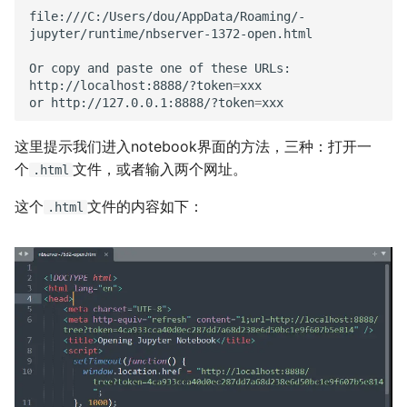
file:///C:/Users/dou/AppData/Roaming/-

公交线路
冬が一番嫌い
jupyter/runtime/nbserver-1372-open.html

排序数组
おたく
Or
copy
and
paste
one
of
these
URLs:

http://localhost:8888/?token
=
xxx

or
http://127.0.0.1:8888/?token
=
最小的必要团队
这里提示我们进入notebook界面的方法，三种：打开一
铺瓷砖
个
文件，或者输入两个网址。
.html
优美子数组
这个
文件的内容如下：
.html
阈值距离内邻居最少的城市
Least-K子数组
排队上电梯
多多传送门