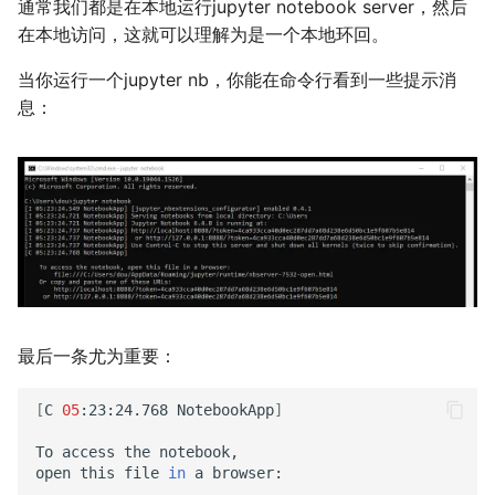
通常我们都是在本地运行jupyter notebook server，然后
二叉树最大路径
传输文件
域名两三事
2019
应用案例（MISC）
mkdocs-ai-summary
在本地访问，这就可以理解为是一个本地环回。
广告
0514 du
杭州两日游
端午安康
曲中有真意
fractions
非参数统计
OpenMMLab实践
金融风险
双曲函数
当你运行一个jupyter nb，你能在命令行看到一些提示消
排序链表
Tmux
在Win上搭建NAS
应用案例（数据抓取）
AirPrint-with-Python
上海野生动物园一日游
生日快乐，复旦
考研始末
Journal Club
Gamma函数
息：
寻找旋转排序数组中的最小值
Wake on WAN
应用案例（微软三件套）
Course-Selection-System
踏春
要不去干教培吧
毕业.课程
习题
反转链表
自动化Workflow
哔哩哔哩番剧分析
Happy Pi Day
五一暴走广东
卖身记（一）
最长递增子列
自建Overleaf
再游日本
答案或许是不给
零钱兑换
Plex实时活动
迪士尼一日游
不要使用argmax
最后一条尤为重要：
区间和的个数
个人媒体库
北洋园
纸短情长
[
C
05
:23:24.768
NotebookApp
]
网络延迟时间
新版博客！
To
access
the
notebook,
K站中转内最便宜的航班
樱花
open
this
file
in
a
browser:
