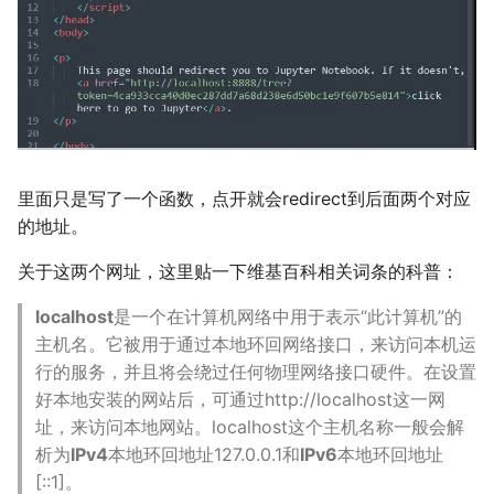
多多读书
剧院座位安排
排列染色问题
灵动坐标系
里面只是写了一个函数，点开就会redirect到后面两个对应
的地址。
大步上台阶
关于这两个网址，这里贴一下维基百科相关词条的科普：
localhost
是一个在计算机网络中用于表示“此计算机”的
主机名。它被用于通过本地环回网络接口，来访问本机运
行的服务，并且将会绕过任何物理网络接口硬件。在设置
好本地安装的网站后，可通过http://localhost这一网
址，来访问本地网站。localhost这个主机名称一般会解
析为
IPv4
本地环回地址127.0.0.1和
IPv6
本地环回地址
[::1]。