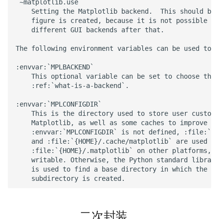
`~matplotlib.use`

    Setting the Matplotlib backend.  This should be 
    figure is created, because it is not possible to
    different GUI backends after that.

The following environment variables can be used to c
:envvar:`MPLBACKEND`

    This optional variable can be set to choose the 
    :ref:`what-is-a-backend`.

:envvar:`MPLCONFIGDIR`

    This is the directory used to store user customi
    Matplotlib, as well as some caches to improve pe
    :envvar:`MPLCONFIGDIR` is not defined, :file:`{H
    and :file:`{HOME}/.cache/matplotlib` are used on
    :file:`{HOME}/.matplotlib` on other platforms, i
    writable. Otherwise, the Python standard library
    is used to find a base directory in which the :f
二次封装