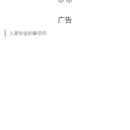
广告
人要恰饭的嘛🤑🤑