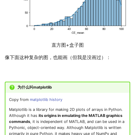
LaTeX
公交线路
个人媒体库
冬が一番嫌い
Leetcode
排序数组
おたく
Linux
最小的必要团队
直方图+盒子图
Manim
铺瓷砖
像下面这种复杂的图，也能画（但我是没画过）：
MkDocs
优美子数组
NAS
阈值距离内邻居最少的城
为什么叫matplotlib
Nintendo Switch
Least-K子数组
Copy from
matplotlib history
Matplotlib is a library for making 2D plots of arrays in Python.
SAS
排队上电梯
Although it has
its origins in emulating the MATLAB graphics
commands
, it is independent of MATLAB, and can be used in a
VSCode
多多传送门
Pythonic, object-oriented way. Although Matplotlib is written
primarily in pure Python, it makes heavy use of NumPy and