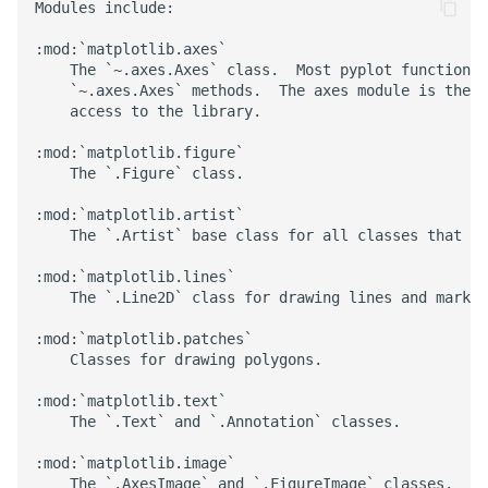
Modules include:

:mod:`matplotlib.axes`

    The `~.axes.Axes` class.  Most pyplot functions 
    `~.axes.Axes` methods.  The axes module is the h
    access to the library.

:mod:`matplotlib.figure`

    The `.Figure` class.

:mod:`matplotlib.artist`

    The `.Artist` base class for all classes that dr
:mod:`matplotlib.lines`

    The `.Line2D` class for drawing lines and marker
:mod:`matplotlib.patches`

    Classes for drawing polygons.

:mod:`matplotlib.text`

    The `.Text` and `.Annotation` classes.

:mod:`matplotlib.image`

    The `.AxesImage` and `.FigureImage` classes.
