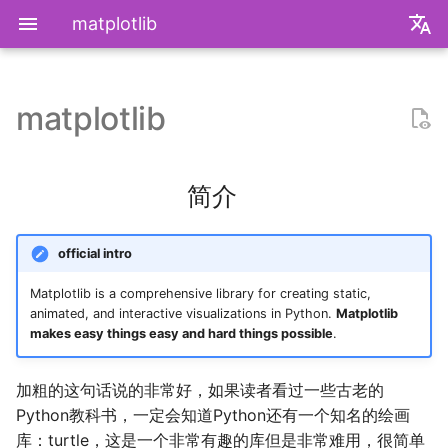
matplotlib
zh
en
matplotlib
装机必备
2026
内置类
函数式编程
bisect
多维数组
数据操作
快速入门
收发邮件
国家药监局GSP认证信息
超大csv文件转xlsx文件
为什么要学go？
dzd
基础课
数学分析
关于本站和我的一切
极简爬虫
复旦游览指北
《活着》
Apple Music
乌斯怀亚
我的～背～包～
LLM
AB Test
Docker简介
血源诅咒
git-everyday
墙和梯子
介绍
LaTeX基础
刷题常用数据结构
Shell基础
初见manim
mkdocs介绍
飞牛升级硬盘
NS破解
SAS的基本操作
如何修改vscode扩展
毕业2️.旅行.青藏
2025年度回顾
2024年度回顾
2023年度回顾
2022年度总结
成都·夏天
2020年度总结
请回答2019
数学分析
统计推断
统计计算
高等概率论
UCB CS61 Series
牛顿力学
我们为什么需要复数
高等代数箴言
整除理论
不可约情形
Kullback-Leibler散度
中华小当家
2025
内置关键字
面向对象编程
heapq
线性代数
数据约减
张量基础
地方药监局GSP认证信息
go项目的组织形式
qrq
专业课
复分析
我的电子设备们
反爬和反反爬
复旦生活指南
《无影灯》
AppleScript
相机和镜头的参数
VLLM
因果推断
Docker基础
艾尔登法环
git仓库托管
常见的梯子协议及客户端
基础使用
使用LaTeX排版中文文档
两数之和
Shell脚本
mkdocs实践
米家监控录像
NS串流PS5
SAS的统计应用
BiliBili World 2026
模型训练开销
拔牙始末
铁树开花
小感触
快开学吧
2019年度总结
线性代数
回归分析
数据挖掘
凸优化
深入理解计算机系统
奥式方法
矩阵相似充要条件
同余理论
Galois理论
正态二次型独立条件
简介
我不是药神
2024
Python数据结构练习
os
作图
数据加载
go中的分号
npnn
选修课
线性代数
点亮的地图
反调试和反反调试
复旦的自动化生活
「你的名字」
QuickLook
nlog
生成模型
数据库
Docker进阶
搭建一个代理服务器
远程服务
下一个排列
Shell快捷键
Best practices
全自动追番
NS开发
毕业2️.搬家
再游迪士尼
お誕生日おめでとう
称呼zy的20种方法
BiliBili World 2019
运筹学
时间序列分析
算法导论
数值计算
操作系统
有理函数积分范式
正交子空间
域和线性空间
正态分布的六种导出方式
official intro
爬虫
2023
re
搭建模型
pymd
研究生课
初等数论
正式的简历
复旦校园网VPN
「和Summer的五百天」
iTerm2+zsh
尼康 Z5ii
搜索引擎
Hadoop
进阶使用
接雨水
Shell Redirection
写数学公式的坑
飞牛OS
毕业2️.旅行.洛阳（DLC）
照片有毒
小霞 3.0
毕业.留影
概率论与数理统计
抽样调查
数据科学编程基础
时间序列
计算机网络
pi的无理性
常系数线性微分方程组
规矩数
秘书问题
Matplotlib is a comprehensive library for creating static,
animated, and interactive visualizations in Python.
Matplotlib
复旦
2022
time
模型初始化
plt-gallery
个人兴趣
抽象代数
本站编年史
I Just Called to Say I Lo
sketchybar+yabai
尼康 Z5
广告系统
Interview
打印
N皇后
Shell Expansion
控制插件加载
自建云相册
毕业2️.旅行.新疆
婚礼日记
China Joy 2024
毕业.旅行.日本
统计软件
多元分析
数据库与企业数据管理
神经网络和深度学习
有理数集是可数的
线性齐次差分方程
暴击率补偿问题
makes easy things easy and hard things possible
.
You
书影音
2021
doctest
优化模型
bilibili_poster
概率论
兴趣爱好
Hammerspoon
摄影术语
推荐系统
ipynb展示
爬楼梯问题
SSH
mkdocs插件开发
在线VSCode
好客山东欢迎我
晚霞·不晚
厦门三日游
毕业.论文
随机过程
模式识别和机器学习
人工智能与机器学习
泰勒展开
旋转变换矩阵
Montmort问题
加粗的这句话说的非常好，如果读者看过一些古老的
Python教科书，一定会知道Python还有一个知名的绘画
我用Mac
2020
itertools
分布式训练
高中数学讲义
链接
Interview
从前序与中序遍历构造二
SSH Jump
远程控制安卓手机
饮长江水，食武昌鱼
再游北京
We Shouldn't Chat
卖身记（二）
属性数据分析
人工智能编程框架
统计计算
导数漫谈
习题
库：turtle，这是一个非常有趣的库但是非常难用，很简单