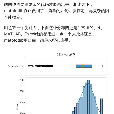
的图也需要很复杂的代码才能画出来。相比之下，
神游
2019
fractions
训练技巧
mkdocs-ai-summary
广告
二叉树最大路径
传输文件
SSL/TLS证书
四月天，樱飞舞
杭州两日游
端午安康
曲中有真意
非参数统计
OpenMMLab实践
金融风险
双曲函数
matplotlib真正做到了：简单的几句话就搞定，再复杂的图
也能搞定。
摄影
编译优化
AirPrint-with-Python
排序链表
Tmux
自建图床
葬礼日记
上海野生动物园一日游
生日快乐，复旦
考研始末
Journal Club
Gamma函数
咱也算一个统计人，下面这种分布图还是经常画的。R、
Algorithm
Course-Selection-System
寻找旋转排序数组中的最
Telegram Bot
过不寻常年
踏春
要不去干教培吧
毕业.课程
习题
MATLAB、Excel啥的都用过一点。个人觉得还是
matplotlib更自由，画起来得心应手。
Data Analysis
哔哩哔哩番剧分析
反转链表
域名两三事
安庆七日游
Happy Pi Day
五一暴走广东
卖身记（一）
Docker
最长递增子列
在Win上搭建NAS
泗阳三日游
再游日本
答案或许是不给
Gaming
零钱兑换
Wake on WAN
迪士尼一日游
不要使用argmax
Git
区间和的个数
自动化Workflow
北洋园
纸短情长
Great Firewall
网络延迟时间
自建Overleaf
新版博客！
Jupyter
K站中转内最便宜的航班
Plex实时活动
樱花