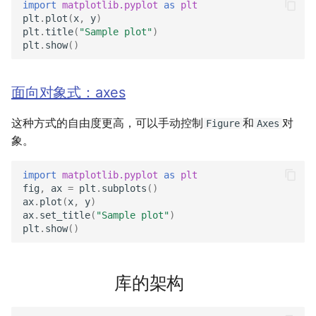
import
matplotlib.pyplot
as
plt
plt
.
plot
(
x
,
y
)
plt
.
title
(
"Sample plot"
)
plt
.
show
()
面向对象式：axes
这种方式的自由度更高，可以手动控制
和
对
Figure
Axes
象。
import
matplotlib.pyplot
as
plt
fig
,
ax
=
plt
.
subplots
()
ax
.
plot
(
x
,
y
)
ax
.
set_title
(
"Sample plot"
)
plt
.
show
()
库的架构