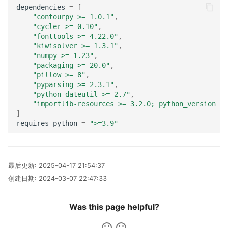
dependencies
=
[
"contourpy >= 1.0.1"
,
"cycler >= 0.10"
,
"fonttools >= 4.22.0"
,
"kiwisolver >= 1.3.1"
,
"numpy >= 1.23"
,
"packaging >= 20.0"
,
"pillow >= 8"
,
"pyparsing >= 2.3.1"
,
"python-dateutil >= 2.7"
,
"importlib-resources >= 3.2.0; python_version < 
]
requires-python
=
">=3.9"
最后更新:
2025-04-17 21:54:37
创建日期:
2024-03-07 22:47:33
Was this page helpful?