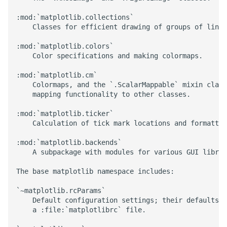
:mod:`matplotlib.collections`

    Classes for efficient drawing of groups of lines
:mod:`matplotlib.colors`

    Color specifications and making colormaps.

:mod:`matplotlib.cm`

    Colormaps, and the `.ScalarMappable` mixin class
    mapping functionality to other classes.

:mod:`matplotlib.ticker`

    Calculation of tick mark locations and formattin
:mod:`matplotlib.backends`

    A subpackage with modules for various GUI librar
The base matplotlib namespace includes:

`~matplotlib.rcParams`

    Default configuration settings; their defaults m
    a :file:`matplotlibrc` file.
