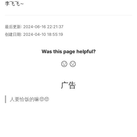
李飞飞～
神游
2019
应用案例（MISC）
mkdocs-ai-summary
非参数统计
OpenMMLab实践
广告
二叉树最大路径
传输文件
SSL/TLS证书
四月天，樱飞舞
杭州两日游
端午安康
曲中有真意
fractions
双曲函数
摄影
应用案例（数据抓取）
AirPrint-with-Python
排序链表
Tmux
自建图床
葬礼日记
上海野生动物园一日游
生日快乐，复旦
考研始末
Gamma函数
最后更新:
2024-06-16 22:21:37
创建日期:
2024-04-10 18:55:19
Algorithm
应用案例（微软三件套）
Course-Selection-System
寻找旋转排序数组中的最
Telegram Bot
过不寻常年
踏春
要不去干教培吧
毕业.课程
习题
Was this page helpful?
Data Analysis
哔哩哔哩番剧分析
反转链表
域名两三事
安庆七日游
Happy Pi Day
五一暴走广东
卖身记（一）
Docker
最长递增子列
在Win上搭建NAS
泗阳三日游
再游日本
答案或许是不给
广告
Gaming
零钱兑换
Wake on WAN
迪士尼一日游
不要使用argmax
人要恰饭的嘛🤑🤑
Git
区间和的个数
自动化Workflow
北洋园
纸短情长
Great Firewall
网络延迟时间
自建Overleaf
新版博客！
Jupyter
K站中转内最便宜的航班
Plex实时活动
樱花