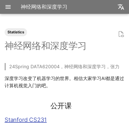
神经网络和深度学习
zh
en
Statistics
装机必备
2026
前置知识
为什么要学go？
dzd
数学分析
统计推断
统计计算
条件期望
公开课
变分推断
UCB CS61 Series
数学分析
关于本站和我的一切
极简爬虫
复旦游览指北
《活着》
Apple Music
乌斯怀亚
我的～背～包～
LLM
AB Test
Docker简介
血源诅咒
git-everyday
墙和梯子
介绍
LaTeX基础
刷题常用数据结构
Shell基础
初见manim
mkdocs介绍
飞牛升级硬盘
NS破解
SAS的基本操作
如何修改vscode扩展
毕业2️.旅行.青藏
2025年度回顾
2024年度回顾
2023年度回顾
2022年度总结
成都·夏天
2020年度总结
请回答2019
内置类
函数式编程
bisect
包管理
收发邮件
国家药监局GSP认证信息
超大csv文件转xlsx文件
大数定律和中心极限定理
点估计
数据降维
Bagging & Boosting
牛顿力学
我们为什么需要复数
高等代数箴言
整除理论
不可约情形
Kullback-Leibler散度
神经网络和深度学习
中华小当家
2025
安装以及交互式运行
go项目的组织形式
qrq
线性代数
回归分析
数据挖掘
Kalman滤波
MCMC
深入理解计算机系统
复分析
Stanford CS231
我的电子设备们
反爬和反反爬
复旦生活指南
《无影灯》
AppleScript
相机和镜头的参数
VLLM
因果推断
Docker基础
艾尔登法环
git仓库托管
常见的梯子协议及客户端
基础使用
使用LaTeX排版中文文档
两数之和
Shell脚本
mkdocs实践
米家监控录像
NS串流PS5
SAS的统计应用
BiliBili World 2026
模型训练开销
拔牙始末
铁树开花
小感触
快开学吧
2019年度总结
内置关键字
面向对象编程
heapq
自己写一个包
地方药监局GSP认证信息
假设检验
SVM
奥式方法
矩阵相似充要条件
同余理论
Galois理论
正态二次型独立条件
24Spring DATA620004，神经网络和深度学习，张力
我不是药神
2024
脚本式运行和脚本书写规范
go中的分号
npnn
运筹学
时间序列分析
算法导论
操作系统
线性代数
点亮的地图
反调试和反反调试
复旦的自动化生活
「你的名字」
QuickLook
nlog
生成模型
数据库
Docker进阶
搭建一个代理服务器
远程服务
下一个排列
Shell快捷键
Best practices
全自动追番
NS开发
毕业2️.搬家
再游迪士尼
お誕生日おめでとう
称呼zy的20种方法
BiliBili World 2019
Python数据结构练习
os
numpy
树模型
有理函数积分范式
正交子空间
域和线性空间
正态分布的六种导出方式
深度学习改变了机器学习的世界。相信大家学习AI都是通过
爬虫
2023
基础语法
pymd
概率论与数理统计
抽样调查
数据科学编程基础
计算机网络
初等数论
正式的简历
复旦校园网VPN
「和Summer的五百天」
iTerm2+zsh
尼康 Z5ii
搜索引擎
Hadoop
进阶使用
接雨水
Shell Redirection
写数学公式的坑
飞牛OS
毕业2️.旅行.洛阳（DLC）
照片有毒
小霞 3.0
毕业.留影
re
matplotlib
pi的无理性
常系数线性微分方程组
规矩数
秘书问题
计算机视觉入门的吧。
复旦
2022
高级语法
plt-gallery
统计软件
多元分析
数据库与企业数据管理
抽象代数
本站编年史
I Just Called to Say I Lo
sketchybar+yabai
尼康 Z5
广告系统
Interview
打印
N皇后
Shell Expansion
控制插件加载
自建云相册
毕业2️.旅行.新疆
婚礼日记
China Joy 2024
毕业.旅行.日本
time
pandas
有理数集是可数的
线性齐次差分方程
暴击率补偿问题
You
公开课
书影音
2021
标准库
bilibili_poster
随机过程
模式识别和机器学习
概率论
兴趣爱好
Hammerspoon
摄影术语
推荐系统
ipynb展示
爬楼梯问题
SSH
mkdocs插件开发
在线VSCode
好客山东欢迎我
晚霞·不晚
厦门三日游
毕业.论文
doctest
pytorch
泰勒展开
旋转变换矩阵
Montmort问题
Stanford CS231
我用Mac
2020
第三方库
高中数学讲义
属性数据分析
人工智能编程框架
链接
Interview
从前序与中序遍历构造二
SSH Jump
远程控制安卓手机
饮长江水，食武昌鱼
再游北京
We Shouldn't Chat
卖身记（二）
itertools
sklearn
导数漫谈
习题