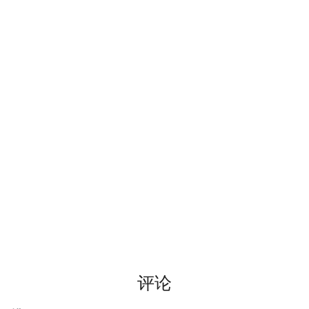
LaTeX
公交线路
个人媒体库
冬が一番嫌い
Leetcode
排序数组
おたく
Linux
最小的必要团队
Manim
铺瓷砖
MkDocs
优美子数组
NAS
阈值距离内邻居最少的城
Nintendo Switch
Least-K子数组
SAS
排队上电梯
评论
VSCode
多多传送门