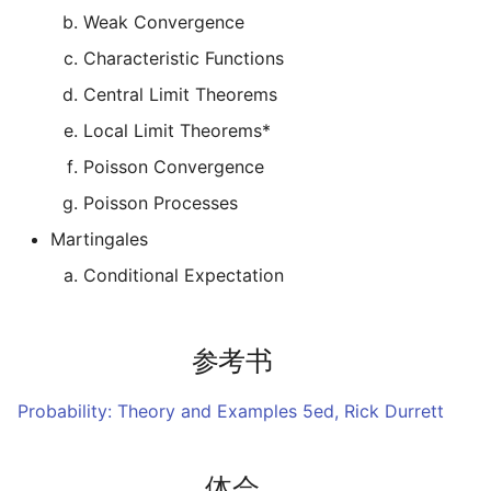
Weak Convergence
Leetcode
公交线路
冬が一番嫌い
Characteristic Functions
Linux
排序数组
おたく
Central Limit Theorems
Local Limit Theorems*
Manim
最小的必要团队
Poisson Convergence
MkDocs
铺瓷砖
Poisson Processes
Martingales
NAS
优美子数组
Conditional Expectation
Nintendo Switch
阈值距离内邻居最少的城
SAS
Least-K子数组
参考书
VSCode
排队上电梯
Probability: Theory and Examples 5ed, Rick Durrett
多多传送门
体会