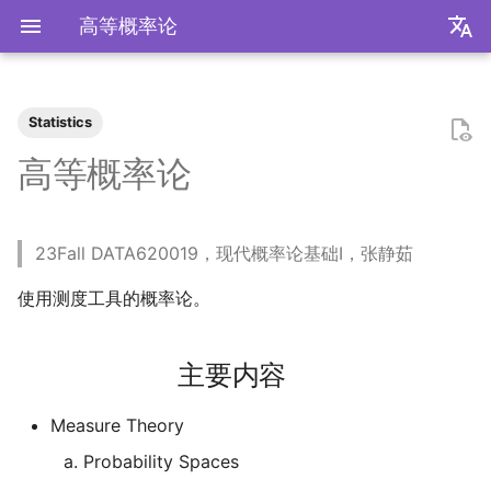
高等概率论
zh
en
Statistics
装机必备
2026
前置知识
为什么要学go？
dzd
数学分析
统计推断
统计计算
主要内容
条件期望
变分推断
UCB CS61 Series
数学分析
关于本站和我的一切
极简爬虫
复旦游览指北
《活着》
Apple Music
乌斯怀亚
我的～背～包～
LLM
AB Test
Docker简介
血源诅咒
git-everyday
墙和梯子
介绍
LaTeX基础
刷题常用数据结构
Shell基础
初见manim
mkdocs介绍
飞牛OS
NS破解
SAS的基本操作
如何修改vscode扩展
好客山东欢迎我
2025年度回顾
2024年度回顾
2023年度回顾
2022年度总结
成都·夏天
2020年度总结
请回答2019
内置类
函数式编程
bisect
包管理
收发邮件
国家药监局GSP认证信息
超大csv文件转xlsx文件
大数定律和中心极限定理
点估计
数据降维
Bagging & Boosting
牛顿力学
我们为什么需要复数
高等代数箴言
整除理论
不可约情形
Kullback-Leibler散度
高等概率论
我不是药神
2025
安装以及交互式运行
go项目的组织形式
qrq
线性代数
回归分析
数据挖掘
参考书
Kalman滤波
MCMC
深入理解计算机系统
复分析
我的电子设备们
反爬和反反爬
复旦生活指南
《无影灯》
AppleScript
相机和镜头的参数
VLLM
因果推断
Docker基础
艾尔登法环
git仓库托管
常见的梯子协议及客户端
基础使用
使用LaTeX排版中文文档
两数之和
Shell脚本
mkdocs实践
自建云相册
NS串流PS5
SAS的统计应用
饮长江水，食武昌鱼
模型训练开销
拔牙始末
铁树开花
小感触
快开学吧
2019年度总结
内置关键字
面向对象编程
heapq
自己写一个包
地方药监局GSP认证信息
假设检验
SVM
奥式方法
矩阵相似充要条件
同余理论
Galois理论
正态二次型独立条件
23Fall DATA620019，现代概率论基础I，张静茹
爬虫
2024
脚本式运行和脚本书写规范
go中的分号
npnn
运筹学
时间序列分析
算法导论
体会
操作系统
线性代数
点亮的地图
反调试和反反调试
复旦的自动化生活
「你的名字」
QuickLook
nlog
生成模型
数据库
Docker进阶
搭建一个代理服务器
远程服务
下一个排列
Shell快捷键
Best practices
在线VSCode
NS开发
四月天，樱飞舞
再游迪士尼
お誕生日おめでとう
称呼zy的20种方法
Python数据结构练习
os
numpy
树模型
有理函数积分范式
正交子空间
域和线性空间
正态分布的六种导出方式
使用测度工具的概率论。
复旦
2023
基础语法
pymd
概率论与数理统计
抽样调查
数据科学编程基础
计算机网络
初等数论
正式的简历
复旦校园网VPN
「和Summer的五百天」
iTerm2+zsh
尼康 Z5ii
搜索引擎
Hadoop
进阶使用
接雨水
Shell Redirection
写数学公式的坑
远程控制安卓手机
葬礼日记
照片有毒
小霞 3.0
毕业.留影
re
matplotlib
pi的无理性
常系数线性微分方程组
规矩数
秘书问题
书影音
2022
高级语法
plt-gallery
统计软件
多元分析
数据库与企业数据管理
抽象代数
本站编年史
I Just Called to Say I Lo
sketchybar+yabai
尼康 Z5
广告系统
Interview
打印
N皇后
Shell Expansion
控制插件加载
SSL/TLS证书
过不寻常年
婚礼日记
China Joy 2024
毕业.旅行.日本
time
pandas
有理数集是可数的
线性齐次差分方程
暴击率补偿问题
主要内容
You
我用Mac
2021
标准库
bilibili_poster
随机过程
模式识别和机器学习
概率论
兴趣爱好
Hammerspoon
摄影术语
推荐系统
ipynb展示
爬楼梯问题
SSH
mkdocs插件开发
自建图床
安庆七日游
晚霞·不晚
厦门三日游
毕业.论文
doctest
pytorch
泰勒展开
旋转变换矩阵
Montmort问题
Measure Theory
Probability Spaces
神游
2020
第三方库
高中数学讲义
属性数据分析
人工智能编程框架
链接
Interview
从前序与中序遍历构造二
SSH Jump
Telegram Bot
泗阳三日游
再游北京
We Shouldn't Chat
卖身记（二）
itertools
sklearn
导数漫谈
习题