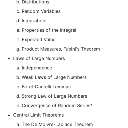
Distributions
摄影
2019
应用案例（MISC）
mkdocs-ai-summary
非参数统计
OpenMMLab实践
广告
二叉树最大路径
传输文件
域名两三事
杭州两日游
端午安康
曲中有真意
fractions
双曲函数
Random Variables
Integration
Algorithm
应用案例（数据抓取）
AirPrint-with-Python
排序链表
Tmux
在Win上搭建NAS
上海野生动物园一日游
生日快乐，复旦
考研始末
Gamma函数
Properties of the Integral
Data Analysis
应用案例（微软三件套）
Course-Selection-System
寻找旋转排序数组中的最
Wake on WAN
踏春
要不去干教培吧
毕业.课程
习题
Expected Value
Product Measures, Fubini's Theorem
Docker
哔哩哔哩番剧分析
反转链表
自动化Workflow
Happy Pi Day
五一暴走广东
卖身记（一）
Laws of Large Numbers
Gaming
最长递增子列
自建Overleaf
再游日本
答案或许是不给
Independence
Weak Laws of Large Numbers
Git
零钱兑换
Plex实时活动
迪士尼一日游
不要使用argmax
Borel-Cantelli Lemmas
Great Firewall
区间和的个数
个人媒体库
北洋园
纸短情长
Strong Law of Large Numbers
Convergence of Random Series*
Jupyter
网络延迟时间
新版博客！
Central Limit Theorems
LaTeX
K站中转内最便宜的航班
樱花
The De Moivre-Laplace Theorem