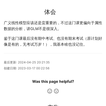
Leetcode
公交线路
冬が一番嫌い
体会
Linux
排序数组
おたく
广义线性模型应该还是蛮重要的，不过这门课更偏向于属性
数据的分析，讲GLM不是很深入。
Manim
最小的必要团队
鉴于这门课最后没有期中考试、也没有期末考试（原计划好
MkDocs
铺瓷砖
像是有的，无考试万岁！），我基本啥也没记住。
NAS
优美子数组
最后更新:
2024-04-25 20:21:35
Nintendo Switch
阈值距离内邻居最少的城
创建日期:
2023-03-17 00:22:56
SAS
Least-K子数组
Was this page helpful?
VSCode
排队上电梯
多多传送门