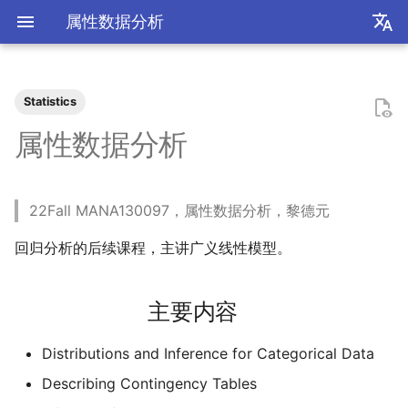
属性数据分析
zh
en
Statistics
装机必备
2026
前置知识
为什么要学go？
dzd
数学分析
点估计
数据降维
主要内容
统计计算
高等概率论
UCB CS61 Series
数学分析
关于本站和我的一切
极简爬虫
复旦游览指北
《活着》
Apple Music
乌斯怀亚
我的～背～包～
LLM
AB Test
Docker简介
血源诅咒
git-everyday
墙和梯子
介绍
LaTeX基础
刷题常用数据结构
Shell基础
初见manim
mkdocs介绍
飞牛OS
NS破解
SAS的基本操作
如何修改vscode扩展
好客山东欢迎我
2025年度回顾
2024年度回顾
2023年度回顾
2022年度总结
成都·夏天
2020年度总结
请回答2019
内置类
函数式编程
bisect
包管理
收发邮件
国家药监局GSP认证信息
超大csv文件转xlsx文件
大数定律和中心极限定理
Bagging & Boosting
条件期望
变分推断
牛顿力学
我们为什么需要复数
高等代数箴言
整除理论
不可约情形
Kullback-Leibler散度
属性数据分析
我不是药神
2025
安装以及交互式运行
go项目的组织形式
qrq
线性代数
假设检验
参考书
数据挖掘
凸优化
深入理解计算机系统
复分析
我的电子设备们
反爬和反反爬
复旦生活指南
《无影灯》
AppleScript
相机和镜头的参数
VLLM
因果推断
Docker基础
艾尔登法环
git仓库托管
常见的梯子协议及客户端
基础使用
使用LaTeX排版中文文档
两数之和
Shell脚本
mkdocs实践
自建云相册
NS串流PS5
SAS的统计应用
饮长江水，食武昌鱼
模型训练开销
拔牙始末
铁树开花
小感触
快开学吧
2019年度总结
内置关键字
面向对象编程
heapq
自己写一个包
地方药监局GSP认证信息
SVM
Kalman滤波
MCMC
奥式方法
矩阵相似充要条件
同余理论
Galois理论
正态二次型独立条件
22Fall MANA130097，属性数据分析，黎德元
爬虫
2024
脚本式运行和脚本书写规范
go中的分号
npnn
运筹学
体会
算法导论
数值计算
操作系统
线性代数
点亮的地图
反调试和反反调试
复旦的自动化生活
「你的名字」
QuickLook
nlog
生成模型
数据库
Docker进阶
搭建一个代理服务器
远程服务
下一个排列
Shell快捷键
Best practices
在线VSCode
NS开发
四月天，樱飞舞
再游迪士尼
お誕生日おめでとう
称呼zy的20种方法
Python数据结构练习
os
numpy
树模型
有理函数积分范式
正交子空间
域和线性空间
正态分布的六种导出方式
回归分析的后续课程，主讲广义线性模型。
复旦
2023
基础语法
pymd
概率论与数理统计
数据科学编程基础
时间序列
计算机网络
初等数论
正式的简历
复旦校园网VPN
「和Summer的五百天」
iTerm2+zsh
尼康 Z5ii
搜索引擎
Hadoop
进阶使用
接雨水
Shell Redirection
写数学公式的坑
远程控制安卓手机
葬礼日记
照片有毒
小霞 3.0
毕业.留影
re
matplotlib
pi的无理性
常系数线性微分方程组
规矩数
秘书问题
书影音
2022
高级语法
plt-gallery
统计软件
数据库与企业数据管理
神经网络和深度学习
抽象代数
本站编年史
I Just Called to Say I Lo
sketchybar+yabai
尼康 Z5
广告系统
Interview
打印
N皇后
Shell Expansion
控制插件加载
SSL/TLS证书
过不寻常年
婚礼日记
China Joy 2024
毕业.旅行.日本
time
pandas
有理数集是可数的
线性齐次差分方程
暴击率补偿问题
主要内容
You
我用Mac
2021
标准库
bilibili_poster
模式识别和机器学习
人工智能与机器学习
概率论
兴趣爱好
Hammerspoon
摄影术语
推荐系统
ipynb展示
爬楼梯问题
SSH
mkdocs插件开发
自建图床
安庆七日游
晚霞·不晚
厦门三日游
毕业.论文
doctest
pytorch
泰勒展开
旋转变换矩阵
Montmort问题
Distributions and Inference for Categorical Data
Describing Contingency Tables
神游
2020
第三方库
高中数学讲义
人工智能编程框架
统计计算
链接
Interview
从前序与中序遍历构造二
SSH Jump
Telegram Bot
泗阳三日游
再游北京
We Shouldn't Chat
卖身记（二）
itertools
sklearn
导数漫谈
习题