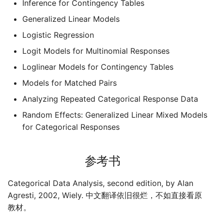
Inference for Contingency Tables
摄影
2019
应用案例（MISC）
mkdocs-ai-summary
OpenMMLab实践
金融风险
广告
二叉树最大路径
传输文件
域名两三事
杭州两日游
端午安康
曲中有真意
fractions
双曲函数
Generalized Linear Models
Logistic Regression
Algorithm
应用案例（数据抓取）
AirPrint-with-Python
Journal Club
排序链表
Tmux
在Win上搭建NAS
上海野生动物园一日游
生日快乐，复旦
考研始末
Gamma函数
Logit Models for Multinomial Responses
Data Analysis
应用案例（微软三件套）
Course-Selection-System
寻找旋转排序数组中的最
Wake on WAN
踏春
要不去干教培吧
毕业.课程
习题
Loglinear Models for Contingency Tables
Models for Matched Pairs
Docker
哔哩哔哩番剧分析
反转链表
自动化Workflow
Happy Pi Day
五一暴走广东
卖身记（一）
Analyzing Repeated Categorical Response Data
Gaming
最长递增子列
自建Overleaf
再游日本
答案或许是不给
Random Effects: Generalized Linear Mixed Models
for Categorical Responses
Git
零钱兑换
Plex实时活动
迪士尼一日游
不要使用argmax
Great Firewall
区间和的个数
个人媒体库
北洋园
纸短情长
参考书
Jupyter
网络延迟时间
新版博客！
Categorical Data Analysis, second edition, by Alan
Agresti, 2002, Wiely. 中文翻译依旧很烂，不如直接看原
LaTeX
K站中转内最便宜的航班
樱花
教材。